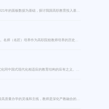
我国高等职业教育财政投入演变与省际差异研究——基于2012-2021年全国31省份的面板数据摘 要 以我国31个省份2012-2021年的面板数据为基础，探讨我国高职教育投入基本情况、省际差异变化趋势与发展现状，并进一步探索高职财政投入省际差异的影响因素。研究结果表明：我国高职教育财政投入总量逐年增加，省际差异一直存在但总体呈波动缩小趋势；高职财政投入总体差异主要来源于东、中、西地区内部差异，其中东、西部地区内部差异是影响地区内部差异的主要因素；...
从“何”来论新时代高职院校名师（名匠）培养摘 要 高职院校教师高质量培养是促进新时代高等职业教育提质增效的关键因素。名师（名匠）培养作为高职院校教师培养的历史节点，是培育高素质技术技能人才的应然要义、弘扬中国特色教育家精神的灵魂归宿、实现高等职业教育现代化的本质诉求以及推进新时代教育强国建设的实践旨归。高职院校教师培养发展历程漫长，尤其在培养对象、培养需求、培养模式以及培养体系四个层面的发展转向，为名师（...
中国式现代化视域下职业本科教育高质量发展的五维进路摘 要 开展本科层次职业教育试点是建设教育强国的关键之举，是优化同中国式现代化相适应的教育结构的应有之义。在中国式现代化背景下要实现职业本科教育高质量发展，需要主动增强适应性，以人才培养为核心强化对中国式现代化的支撑力。因此，在人才培养维度，必须坚持优才供给构建职业本科标准范式；在产教融合维度，坚持路径创新推动形成校企深度合作模式；在应用科研维度，坚持应用导向助力产业高质量发展；...
是什么阻碍了高职院校教师产教融合能力的发展？——基于30位高职院校教师访谈文本的质性分析摘 要 产教融合是高职院校高质量办学的灵魂和主线，教师是深化产教融合的重要主体。通过对30位高职院校教师深度访谈的文本进行质性分析，发现行为主体、产业环境、物质基础、政策支持四个层面是影响高职院校教师产教融合能力发展的主要因素。研究借鉴生态系统理论模型，从微系统、中系统、外系统、宏系统四个层面构建阻碍高职院校教师产教融合能力发展的影响因素模型，...