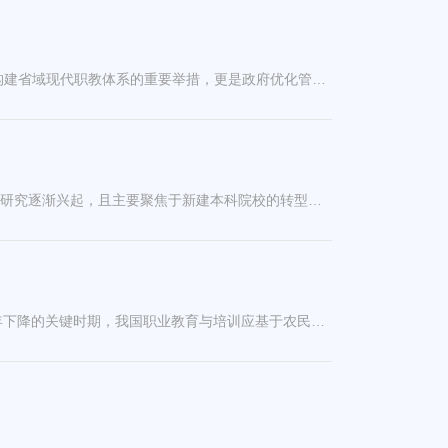
省域高职院校分类发展的现实背景、框架设计与推进路径摘 要 省域高职院校分类发展，不仅是推进高职教育高质量发展、构建省域现代职教体系的重要举措，更是政府优化管理，引导高职院校多样化、特色化发展的有效路径。本科院校分类评价已进入全面普及阶段，但高职院校内部分类及分类评价尚未真正实现。对分类必要性、现状及问题进行梳理，明确分类的原则和标准，搭建起“3×3+1”的“十宫格”省域高职院校三维分类框架，并以浙江为例，...
中国新型大学研究的“三部曲”——兼评李克军等著《新型大学发展模式论》摘 要 在高等教育大众化背景下，中国新型大学的研究逐渐兴起，且主要聚焦于新建本科院校的转型发展。2015年以来，围绕中国新型大学研究产生了一批研究成果，其中，顾永安的文章《中国新型大学的新特质与新样态》，首次提出了中国新型大学的概念界定、愿景、特质、样态，对相关研究起到了奠基性价值；柳友荣等著作《新型大学型态论》，从高校内外治理体系的新视角，...
我国农民工群体分布的基本特征、就业趋势与应对策略摘 要 2009-2019年间，在农民工总体规模持续增加但增量和增速逐年下降的关键时期，我国职业教育与培训应基于农民工群体女性比重逐年增加、老龄化态势初显，教育水平以初中为主且提升速度缓慢，接受过职业技能培训的农民工比重和培训意愿双低的基本特征，明晰农民工群体的实际情况，顺应农民工群体的主要变化趋势，实施充分满足农民工发展需求的高质量职业教育与培训，推动东、西部职业教育协同开展农民工职业教育与培训，...