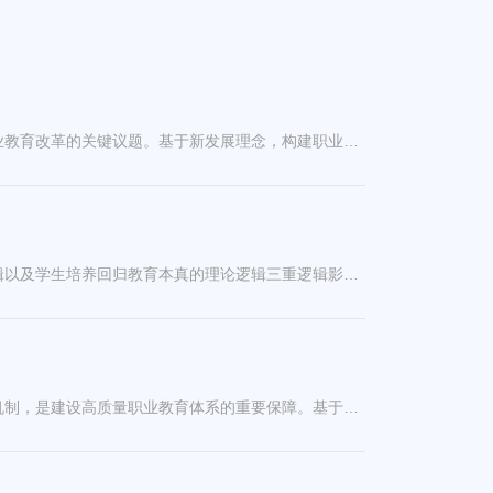
2025
2024
中国职业教育高质量发展水平测度、区域差异及空间效应摘 要 我国已建立全球最大规模的职业教育体系，高质量发展是职业教育改革的关键议题。基于新发展理念，构建职业教育高质量发展评价指标体系，利用熵权法、Dagum基尼系数以及空间自相关分析测算2014-2022年中国职业教育高质量发展水平，并对全国各区域各省份职业教育高质量发展的区域差异、空间效应进行分析。研究发现：中国职业教育高质量发展水平较低，总体发展水平呈波动上升趋势；...
我国职业教育高质量发展水平测度体系构建摘 要 在经济社会转向高质量发展的现实逻辑、职业教育亟待主动求变的教育逻辑以及学生培养回归教育本真的理论逻辑三重逻辑影响下，需重构我国职业教育高质量发展水平的测度体系。当前，我国关于职业教育高质量发展水平测度的研究陷入多方面误区，对此，需要重新澄清职业教育高质量发展水平测度的真实内涵，并在此基础上，根据适用性的职业教育质量评价理念，以职业教育外适性、内适性以及个适性三维和谐质量评价观为指导，...
高质量发展背景下高职教育经费配置结构优化研究——基于历史趋势和国际比较的双重视角摘 要 优化经费结构、完善投入机制，是建设高质量职业教育体系的重要保障。基于历史趋势和国际比较的双重视角对我国高职教育经费配置结构现状进行分析，研究发现：来源结构上，政府投入占主导且持续上升，社会投入较弱，家庭投入递减；支出结构上，资本性支出占比偏高，经常性支出尤其是教职工薪酬支出占比偏低；层次结构上，各级政府间投入责任不明确，...